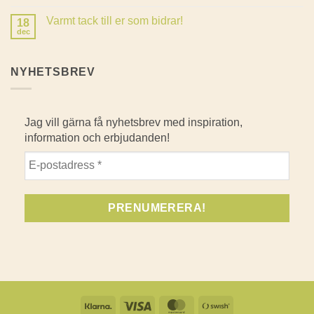
kommentarer
till
Varmt tack till er som bidrar!
18
Det
är
dec
Inga
lätt
kommentarer
att
till
grodda
Varmt
NYHETSBREV
tack
till
er
som
bidrar!
Jag vill gärna få nyhetsbrev med inspiration,
information och erbjudanden!
Klarna
Visa
MasterCard
Swish