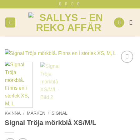
Skip
to
content
KVINNA
/
MÄRKEN
/
SIGNAL
Signal Tröja mörkblå XS/M/L