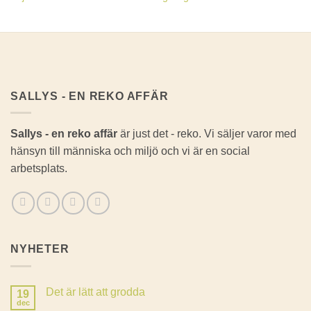
SALLYS - EN REKO AFFÄR
Sallys - en reko affär
är just det - reko. Vi säljer varor med
hänsyn till människa och miljö och vi är en social
arbetsplats.
NYHETER
Det är lätt att grodda
19
dec
Inga