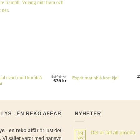
1349
kr
1
kjol svart med kornblå
Esprit marinblå kort kjol
Det
Det
675
kr
ar
ursprungliga
nuvarande
priset
priset
var:
är:
1349 kr.
675 kr.
LLYS - EN REKO AFFÄR
NYHETER
ys - en reko affär
är just det -
Det är lätt att grodda
19
. Vi säljer varor med hänsyn
dec
Inga