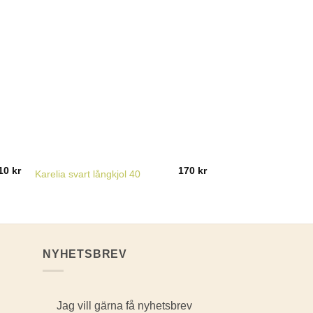
SLUT I
10
kr
170
kr
Karelia svart långkjol 40
Marie Philippe grå kor
NYHETSBREV
Jag vill gärna få nyhetsbrev