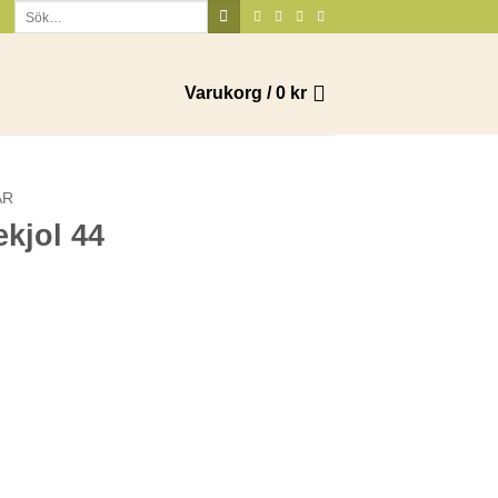
Sök
efter:
Varukorg /
0
kr
AR
ekjol 44