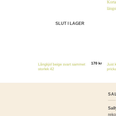
SLUT I LAGER
170
kr
Långkjol beige svart sammet
Just 
storlek 42
prick
SA
Sall
reko