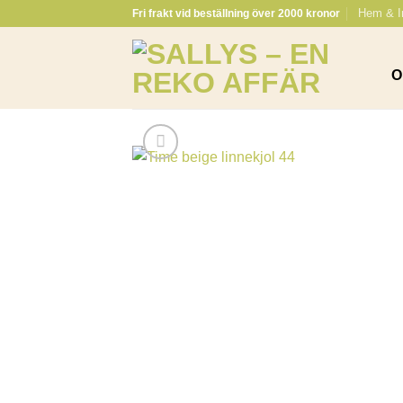
Skip
Hem & I
Fri frakt vid beställning över 2000 kronor
to
content
O