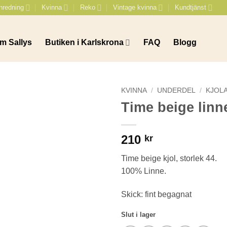
nredning
Kvinna
Reko
Vintage kvinna
Kundtjänst
m Sallys
Butiken i Karlskrona
FAQ
Blogg
KVINNA
/
UNDERDEL
/
KJOL
Time beige linn
210
kr
Time beige kjol, storlek 44.
100% Linne.
Skick: fint begagnat
Slut i lager