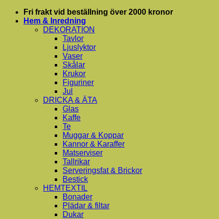
Skip
Fri frakt vid beställning över 2000 kronor
to
Hem & Inredning
content
DEKORATION
Tavlor
Ljuslyktor
Vaser
Skålar
Krukor
Figuriner
Jul
DRICKA & ÄTA
Glas
Kaffe
Te
Muggar & Koppar
Kannor & Karaffer
Matserviser
Tallrikar
Serveringsfat & Brickor
Bestick
HEMTEXTIL
Bonader
Plädar & filtar
Dukar