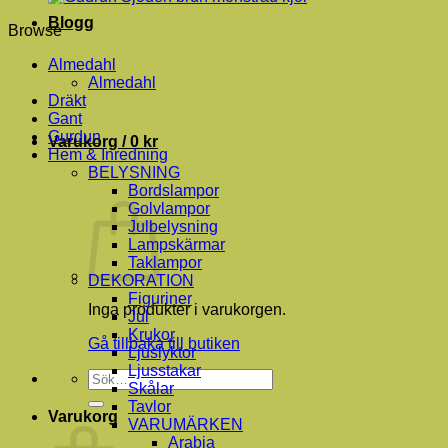
Blogg
Browse
Almedahl
Almedahl
Dräkt
Gant
Gurdun
Varukorg /
0
kr
Hem & Inredning
BELYSNING
Bordslampor
Golvlampor
Julbelysning
Lampskärmar
Taklampor
DEKORATION
Figuriner
Inga produkter i varukorgen.
Jul
Krukor
Gå tillbaka till butiken
Ljuslyktor
Ljusstakar
Sök
Skålar
efter:
Tavlor
Varukorg
VARUMÄRKEN
Arabia