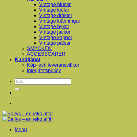
Vintage blusar
Vintage kjolar
Vintage dräkter
Vintage klänningar
Vintage byxor
Vintage jackor
Vintage kappor
Vintage pälsar
SMYCKEN
ACCESSOARER
Kundtjänst
Köp- och leveransvillkor
Integritetspolicy
Sök
efter:
Menu