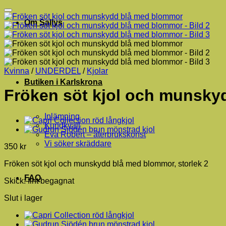
Om Sallys
Kvinna
/
UNDERDEL
/
Kjolar
Butiken i Karlskrona
Fröken söt kjol och munsk
Inlämning
Kundkväll
Eva Robèrt – återbrukskonst
Vi söker skräddare
350
kr
Fröken söt kjol och munskydd blå med blommor, storlek 2
FAQ
Skick: fint begagnat
Slut i lager