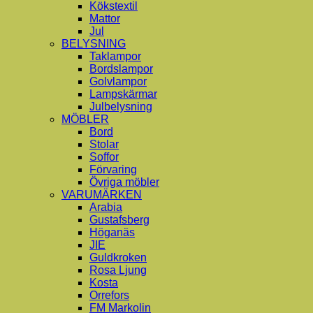
Kökstextil
Mattor
Jul
BELYSNING
Taklampor
Bordslampor
Golvlampor
Lampskärmar
Julbelysning
MÖBLER
Bord
Stolar
Soffor
Förvaring
Övriga möbler
VARUMÄRKEN
Arabia
Gustafsberg
Höganäs
JIE
Guldkroken
Rosa Ljung
Kosta
Orrefors
FM Markolin