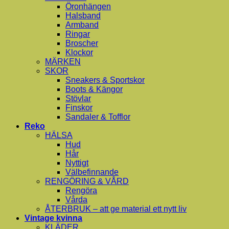
Öronhängen
Halsband
Armband
Ringar
Broscher
Klockor
MÄRKEN
SKOR
Sneakers & Sportskor
Boots & Kängor
Stövlar
Finskor
Sandaler & Tofflor
Reko
HÄLSA
Hud
Hår
Nyttigt
Välbefinnande
RENGÖRING & VÅRD
Rengöra
Vårda
ÅTERBRUK – att ge material ett nytt liv
Vintage kvinna
KLÄDER