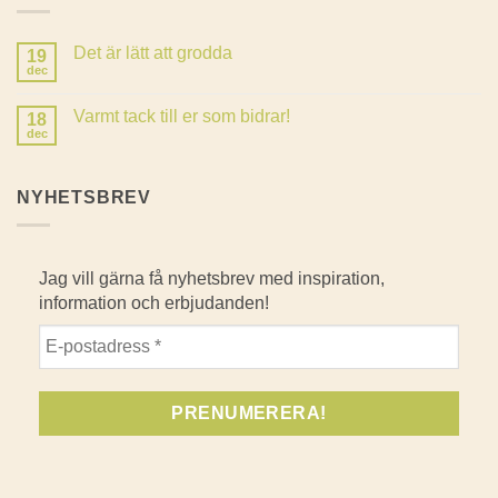
Det är lätt att grodda
19
dec
Inga
kommentarer
till
Varmt tack till er som bidrar!
18
Det
är
dec
Inga
lätt
kommentarer
att
till
grodda
Varmt
NYHETSBREV
tack
till
er
som
bidrar!
Jag vill gärna få nyhetsbrev med inspiration,
information och erbjudanden!