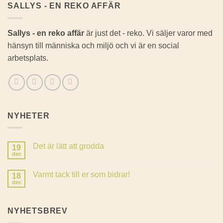
SALLYS - EN REKO AFFÄR
Sallys - en reko affär
är just det - reko. Vi säljer varor med
hänsyn till människa och miljö och vi är en social
arbetsplats.
NYHETER
Det är lätt att grodda
19
dec
Inga
kommentarer
till
Varmt tack till er som bidrar!
18
Det
är
dec
Inga
lätt
kommentarer
att
till
grodda
Varmt
NYHETSBREV
tack
till