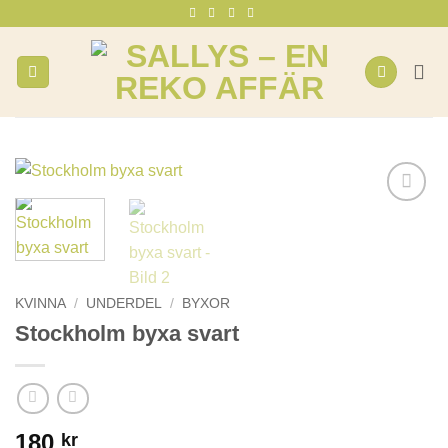
Skip
to
content
KVINNA
/
UNDERDEL
/
BYXOR
Stockholm byxa svart
180
kr